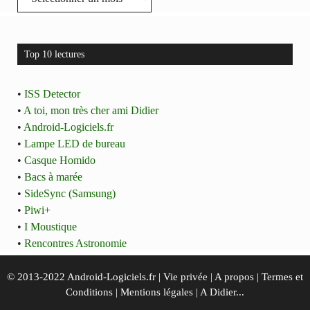
Top 10 lectures
•
ISS Detector
•
A toi, mon très cher ami Didier
•
Android-Logiciels.fr
•
Lampe LED de bureau
•
Casque Homido
•
Bacs à marée
•
SideSync (Samsung)
•
Piwi+
•
I Moustique
•
Rencontres Astronomie
© 2013-2022 Android-Logiciels.fr |
Vie privée
|
A propos
|
Termes et
Conditions
|
Mentions légales
|
A Didier...