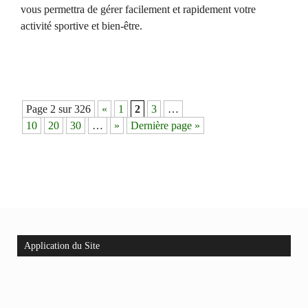
vous permettra de gérer facilement et rapidement votre
activité sportive et bien-être.
Navigation
Page 2 sur 326
«
1
2
3
…
des
10
20
30
…
»
Dernière page »
articles
Application du Site