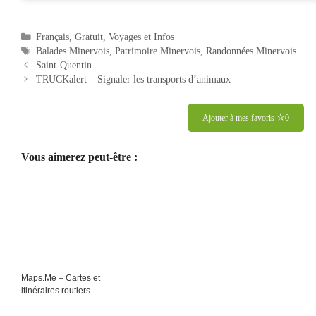
Catégories
Français
,
Gratuit
,
Voyages et Infos
Étiquettes
Balades Minervois
,
Patrimoire Minervois
,
Randonnées Minervois
Navigation
Saint-Quentin
des
TRUCKalert – Signaler les transports d’animaux
articles
Ajouter à mes favoris
0
Vous aimerez peut-être :
Maps.Me – Cartes et
itinéraires routiers