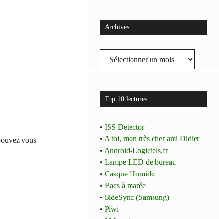
Archives
Archives
Top 10 lectures
•
ISS Detector
•
A toi, mon très cher ami Didier
 pouvez vous
•
Android-Logiciels.fr
•
Lampe LED de bureau
•
Casque Homido
•
Bacs à marée
•
SideSync (Samsung)
•
Piwi+