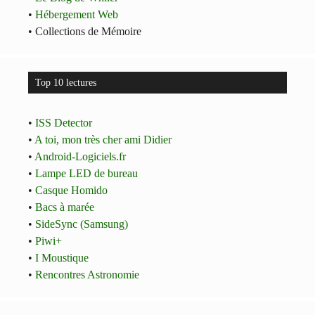
•
Hébergement Web
• Collections de Mémoire
Top 10 lectures
•
ISS Detector
•
A toi, mon très cher ami Didier
•
Android-Logiciels.fr
•
Lampe LED de bureau
•
Casque Homido
•
Bacs à marée
•
SideSync (Samsung)
•
Piwi+
•
I Moustique
•
Rencontres Astronomie