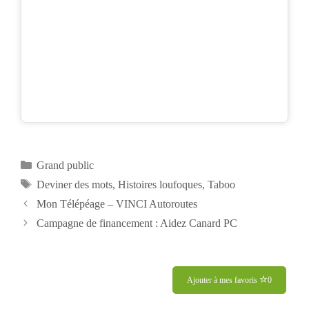
Catégories
Grand public
Étiquettes
Deviner des mots
,
Histoires loufoques
,
Taboo
Navigation
Mon Télépéage – VINCI Autoroutes
des
Campagne de financement : Aidez Canard PC
articles
Ajouter à mes favoris
0