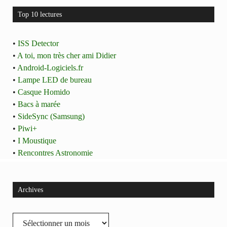
Top 10 lectures
•
ISS Detector
•
A toi, mon très cher ami Didier
•
Android-Logiciels.fr
•
Lampe LED de bureau
•
Casque Homido
•
Bacs à marée
•
SideSync (Samsung)
•
Piwi+
•
I Moustique
•
Rencontres Astronomie
Archives
Archives