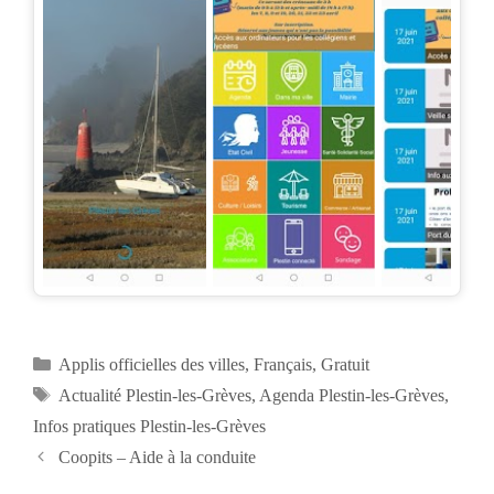
Catégories
Applis officielles des villes
,
Français
,
Gratuit
Étiquettes
Actualité Plestin-les-Grèves
,
Agenda Plestin-les-Grèves
,
Infos pratiques Plestin-les-Grèves
Navigation
Coopits – Aide à la conduite
des