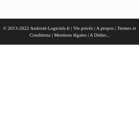
© 2013-2022 Android-Logiciels.fr |
Vie privée
|
A propos
|
Termes et
Conditions
|
Mentions légales
|
A Didier...