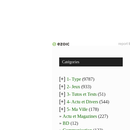
report 
Catégories
[+]
1- Type
(9787)
[+]
2- Jeux
(933)
[+]
3- Tutos et Tests
(51)
[+]
4- Actu et Divers
(544)
[+]
5- Ma Ville
(178)
Actu et Magazines
(227)
BD
(12)