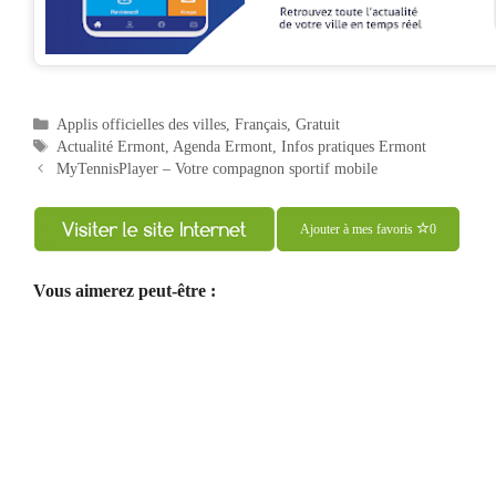
Catégories
Applis officielles des villes
,
Français
,
Gratuit
Étiquettes
Actualité Ermont
,
Agenda Ermont
,
Infos pratiques Ermont
Navigation
MyTennisPlayer – Votre compagnon sportif mobile
des
articles
Ajouter à mes favoris
0
Vous aimerez peut-être :