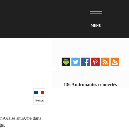
136 Andronautes connectés
ranÃ§aise situÃ©e dans
ts.