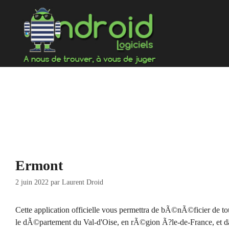
Aller
au
contenu
Ermont
2 juin 2022
par
Laurent Droid
Cette application officielle vous permettra de bÃ©nÃ©ficier de t
le dÃ©partement du Val-d'Oise, en rÃ©gion Ã?le-de-France, et dâ