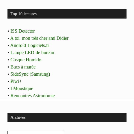
Top 10 lectures
•
ISS Detector
•
A toi, mon très cher ami Didier
•
Android-Logiciels.fr
•
Lampe LED de bureau
•
Casque Homido
•
Bacs à marée
•
SideSync (Samsung)
•
Piwi+
•
I Moustique
•
Rencontres Astronomie
Archives