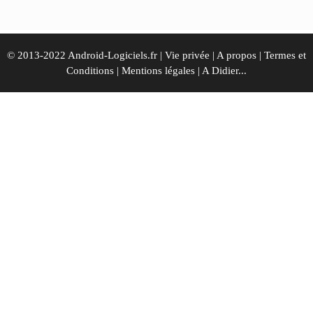
© 2013-2022 Android-Logiciels.fr |
Vie privée
|
A propos
|
Termes et
Conditions
|
Mentions légales
|
A Didier...