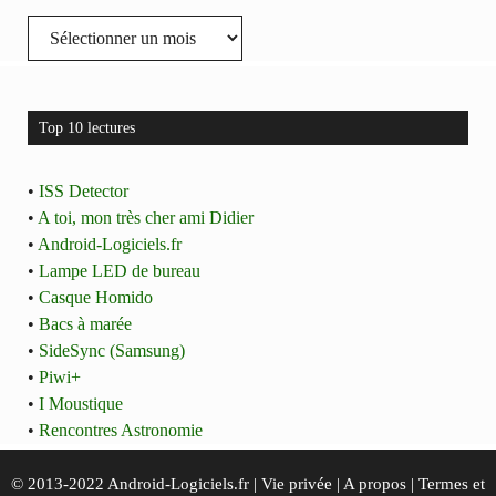
Archives
Top 10 lectures
•
ISS Detector
•
A toi, mon très cher ami Didier
•
Android-Logiciels.fr
•
Lampe LED de bureau
•
Casque Homido
•
Bacs à marée
•
SideSync (Samsung)
•
Piwi+
•
I Moustique
•
Rencontres Astronomie
© 2013-2022 Android-Logiciels.fr |
Vie privée
|
A propos
|
Termes et