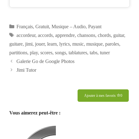
Catégories
Français
,
Gratuit
,
Musique – Audio
,
Payant
Étiquettes
accordeur
,
accords
,
apprendre
,
chansons
,
chords
,
guitar
,
guitare
,
jimi
,
jouer
,
learn
,
lyrics
,
music
,
musique
,
paroles
,
partitions
,
play
,
scores
,
songs
,
tablatures
,
tabs
,
tuner
Navigation
Galerie Go de Google Photos
des
Jimi Tutor
articles
Ajouter à mes favoris
0
Vous aimerez peut-être :