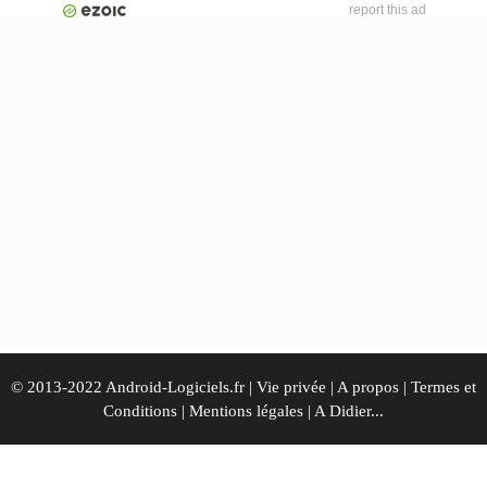
report this ad
© 2013-2022 Android-Logiciels.fr |
Vie privée
|
A propos
|
Termes et
Conditions
|
Mentions légales
|
A Didier...