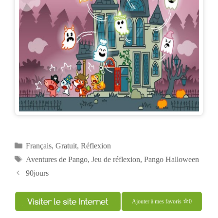
Catégories
Français
,
Gratuit
,
Réflexion
Étiquettes
Aventures de Pango
,
Jeu de réflexion
,
Pango Halloween
Navigation
90jours
des
articles
Ajouter à mes favoris
0