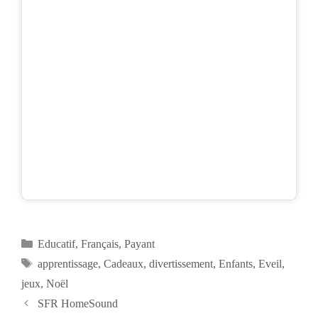
Catégories
Educatif
,
Français
,
Payant
Étiquettes
apprentissage
,
Cadeaux
,
divertissement
,
Enfants
,
Eveil
,
jeux
,
Noël
Navigation
SFR HomeSound