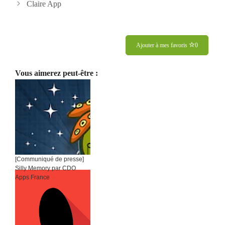
des
Claire App
articles
Ajouter à mes favoris
0
Vous aimerez peut-être :
[Communiqué de presse]
Silly Memory par CDO
Apps France