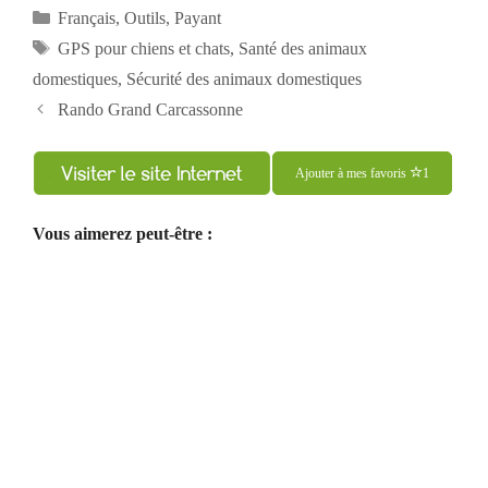
Catégories
Français
,
Outils
,
Payant
Étiquettes
GPS pour chiens et chats
,
Santé des animaux
domestiques
,
Sécurité des animaux domestiques
Navigation
Rando Grand Carcassonne
des
articles
Ajouter à mes favoris
1
Vous aimerez peut-être :