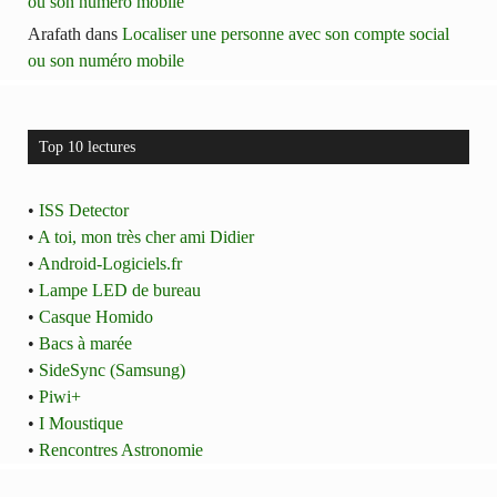
ou son numéro mobile
Arafath
dans
Localiser une personne avec son compte social
ou son numéro mobile
Top 10 lectures
•
ISS Detector
•
A toi, mon très cher ami Didier
•
Android-Logiciels.fr
•
Lampe LED de bureau
•
Casque Homido
•
Bacs à marée
•
SideSync (Samsung)
•
Piwi+
•
I Moustique
•
Rencontres Astronomie