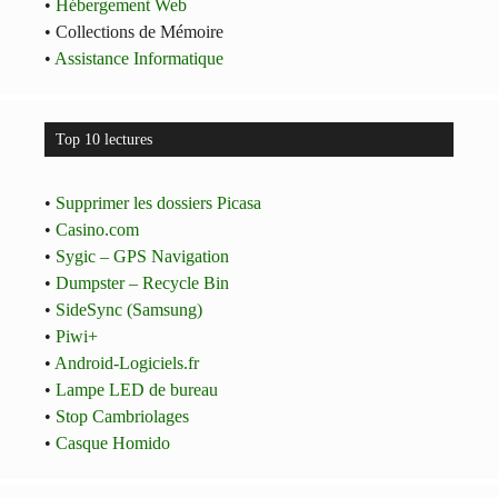
•
Hébergement Web
• Collections de Mémoire
•
Assistance Informatique
Top 10 lectures
•
Supprimer les dossiers Picasa
•
Casino.com
•
Sygic – GPS Navigation
•
Dumpster – Recycle Bin
•
SideSync (Samsung)
•
Piwi+
•
Android-Logiciels.fr
•
Lampe LED de bureau
•
Stop Cambriolages
•
Casque Homido