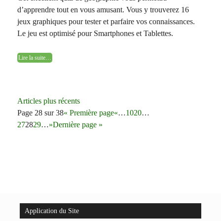
d’apprendre tout en vous amusant. Vous y trouverez 16
jeux graphiques pour tester et parfaire vos connaissances.
Le jeu est optimisé pour Smartphones et Tablettes.
Lire la suite…
Navigation
Articles plus récents
des
Page 28 sur 38
« Première page
«
…
10
20
…
articles
27
28
29
…
»
Dernière page »
Application du Site