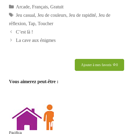
Catégories
Arcade
,
Français
,
Gratuit
Étiquettes
Jeu casual
,
Jeu de couleurs
,
Jeu de rapidité
,
Jeu de
réflexion
,
Tap
,
Toucher
Navigation
C’est là !
des
La cave aux énigmes
articles
Ajouter à mes favoris
0
Vous aimerez peut-être :
Pacifica