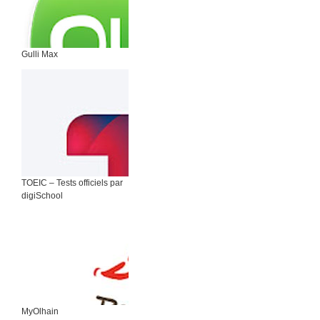
Gulli Max
TOEIC – Tests officiels par
digiSchool
MyOlhain