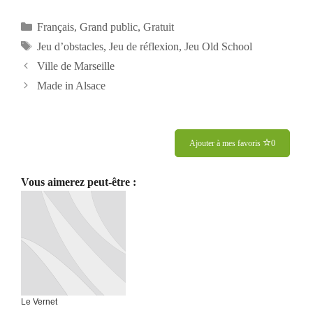
Catégories
Français
,
Grand public
,
Gratuit
Étiquettes
Jeu d’obstacles
,
Jeu de réflexion
,
Jeu Old School
Navigation
Ville de Marseille
des
Made in Alsace
articles
Ajouter à mes favoris
0
Vous aimerez peut-être :
Le Vernet