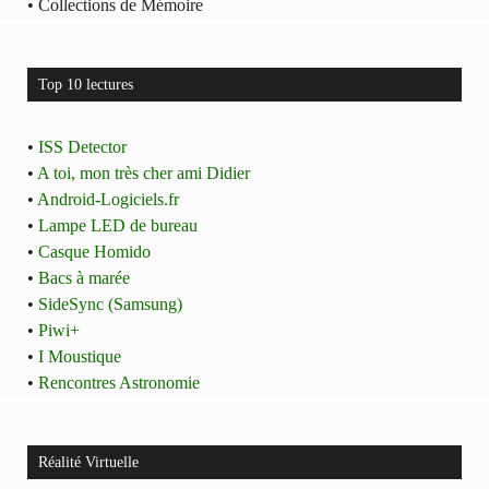
• Collections de Mémoire
Top 10 lectures
•
ISS Detector
•
A toi, mon très cher ami Didier
•
Android-Logiciels.fr
•
Lampe LED de bureau
•
Casque Homido
•
Bacs à marée
•
SideSync (Samsung)
•
Piwi+
•
I Moustique
•
Rencontres Astronomie
Réalité Virtuelle