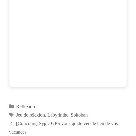
Catégories
Réflexion
Étiquettes
Jeu de rélexion
,
Labyrinthe
,
Sokoban
Navigation
[Concours] Sygic GPS vous guide vers le lieu de vos
des
vacances