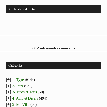
Application du Site
68 Andronautes connectés
Catégories
[+]
1- Type
(9144)
[+]
2- Jeux
(921)
[+]
3- Tutos et Tests
(50)
[+]
4- Actu et Divers
(494)
[+]
5- Ma Ville
(90)