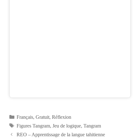
Catégories
Français
,
Gratuit
,
Réflexion
Étiquettes
Figures Tangram
,
Jeu de logique
,
Tangram
Navigation
REO – Apprentissage de la langue tahitienne