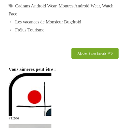
Étiquettes
Cadrans Android Wear
,
Montres Android Wear
,
Watch
Face
Navigation
Les vacances de Monsieur Bugdroid
des
Fréjus Tourisme
articles
Ajouter à mes favoris
0
Vous aimerez peut-être :
Yatzoe