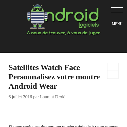
Aller
au
contenu
Satellites Watch Face –
Personnalisez votre montre
Android Wear
6 juillet 2016
par
Laurent Droid
Si vous souhaitez donner une touche originale à votre montre