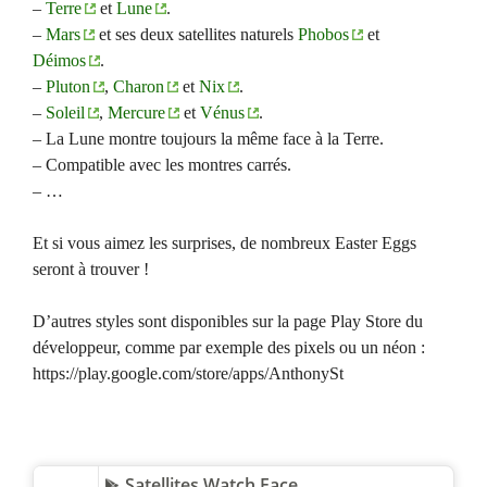
–
Terre
et
Lune
.
–
Mars
et ses deux satellites naturels
Phobos
et
Déimos
.
–
Pluton
,
Charon
et
Nix
.
–
Soleil
,
Mercure
et
Vénus
.
– La Lune montre toujours la même face à la Terre.
– Compatible avec les montres carrés.
– …
Et si vous aimez les surprises, de nombreux Easter Eggs
seront à trouver !
D’autres styles sont disponibles sur la page Play Store du
développeur, comme par exemple des pixels ou un néon :
https://play.google.com/store/apps/AnthonySt
Satellites Watch Face