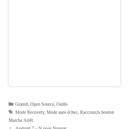
Catégories
Gratuit
,
Open Source
,
Outils
Étiquettes
Mode Recovery
,
Mode sans échec
,
Raccourcis bouton
Marche Arrêt
Navigation
Android 7 – N pour Nougat