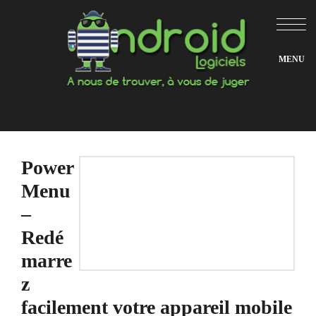
Aller
au
contenu
Power
Menu
–
Redé
marre
z
facilement votre appareil mobile