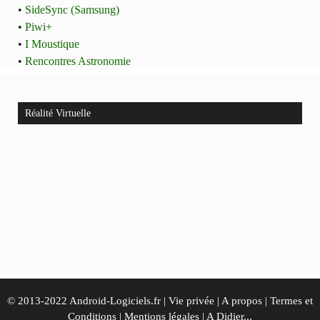
•
SideSync (Samsung)
•
Piwi+
•
I Moustique
•
Rencontres Astronomie
Réalité Virtuelle
© 2013-2022 Android-Logiciels.fr |
Vie privée
|
A propos
|
Termes et
Conditions
|
Mentions légales
|
A Didier...