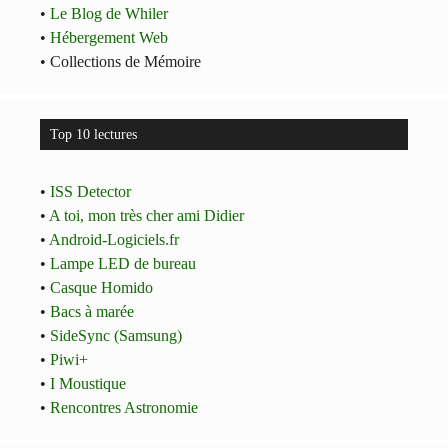
•
Le Blog de Whiler
•
Hébergement Web
• Collections de Mémoire
Top 10 lectures
•
ISS Detector
•
A toi, mon très cher ami Didier
•
Android-Logiciels.fr
•
Lampe LED de bureau
•
Casque Homido
•
Bacs à marée
•
SideSync (Samsung)
•
Piwi+
•
I Moustique
•
Rencontres Astronomie