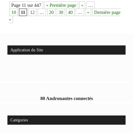
Navigation
Page 11 sur 447
« Première page
«
…
des
10
11
12
…
20
30
40
…
»
Dernière page
articles
»
Application du Site
80 Andronautes connectés
Catégories