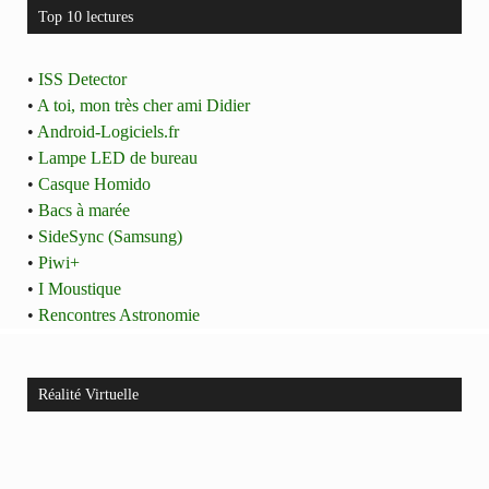
Top 10 lectures
•
ISS Detector
•
A toi, mon très cher ami Didier
•
Android-Logiciels.fr
•
Lampe LED de bureau
•
Casque Homido
•
Bacs à marée
•
SideSync (Samsung)
•
Piwi+
•
I Moustique
•
Rencontres Astronomie
Réalité Virtuelle