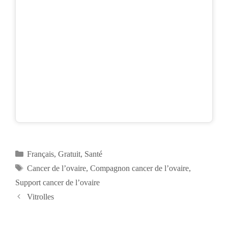
Catégories
Français
,
Gratuit
,
Santé
Étiquettes
Cancer de l’ovaire
,
Compagnon cancer de l’ovaire
,
Support cancer de l’ovaire
Navigation
Vitrolles
des
articles