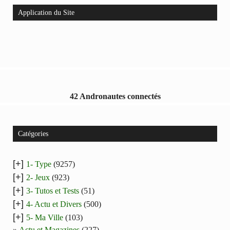
Application du Site
42 Andronautes connectés
Catégories
[+]
1- Type
(9257)
[+]
2- Jeux
(923)
[+]
3- Tutos et Tests
(51)
[+]
4- Actu et Divers
(500)
[+]
5- Ma Ville
(103)
Actu et Magazines
(227)