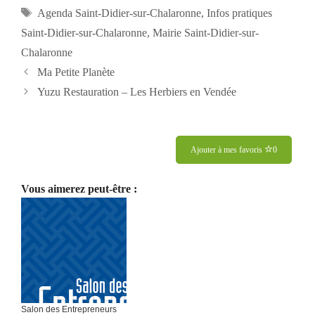
Étiquettes
Agenda Saint-Didier-sur-Chalaronne
,
Infos pratiques
Saint-Didier-sur-Chalaronne
,
Mairie Saint-Didier-sur-
Chalaronne
Navigation
Ma Petite Planète
des
Yuzu Restauration – Les Herbiers en Vendée
articles
Ajouter à mes favoris
0
Vous aimerez peut-être :
Salon des Entrepreneurs