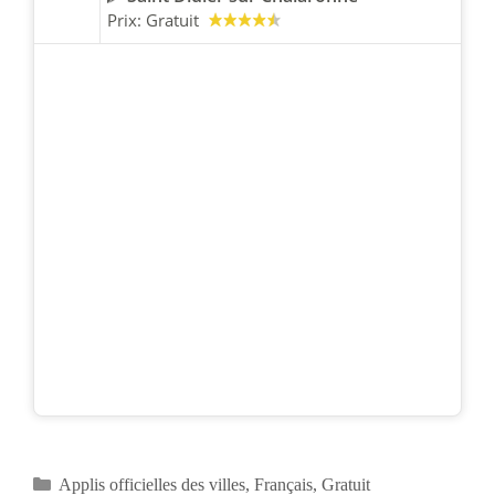
Prix:
Gratuit
Catégories
Applis officielles des villes
,
Français
,
Gratuit