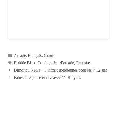
Catégories
Arcade
,
Français
,
Gratuit
Étiquettes
Bubble Blast
,
Combos
,
Jeu d’arcade
,
Réussites
Navigation
Dimoitou News – 5 infos quotidiennes pour les 7-12 ans
des
Faites une pause et riez avec Mr Blagues
articles