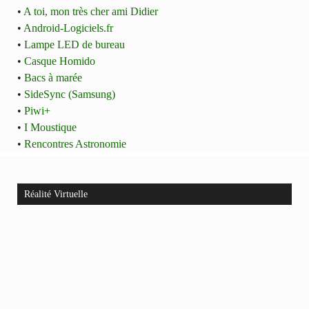
•
A toi, mon très cher ami Didier
•
Android-Logiciels.fr
•
Lampe LED de bureau
•
Casque Homido
•
Bacs à marée
•
SideSync (Samsung)
•
Piwi+
•
I Moustique
•
Rencontres Astronomie
Réalité Virtuelle