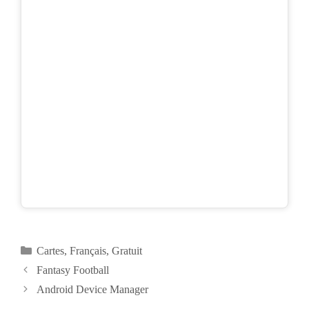
Catégories
Cartes
,
Français
,
Gratuit
Navigation
Fantasy Football
des
Android Device Manager
articles