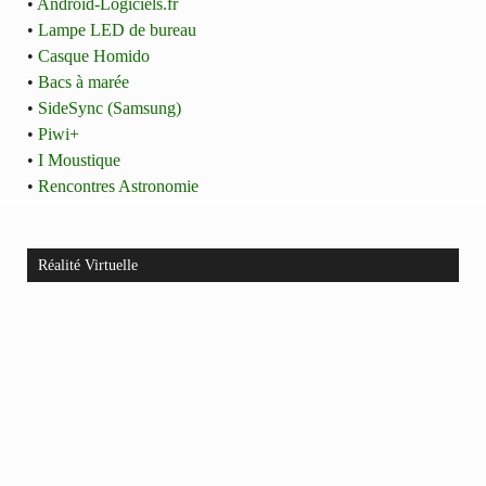
•
Android-Logiciels.fr
•
Lampe LED de bureau
•
Casque Homido
•
Bacs à marée
•
SideSync (Samsung)
•
Piwi+
•
I Moustique
•
Rencontres Astronomie
Réalité Virtuelle