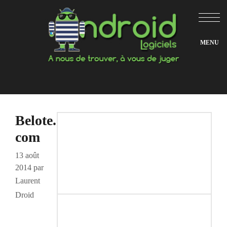
Aller
au
contenu
Belote.
com
13 août
2014
par
Laurent
Droid