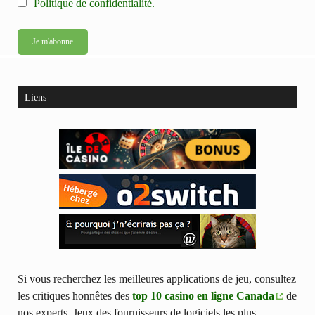
Politique de confidentialité.
Liens
Si vous recherchez les meilleures applications de jeu, consultez
les critiques honnêtes des
top 10 casino en ligne Canada
de
nos experts. Jeux des fournisseurs de logiciels les plus