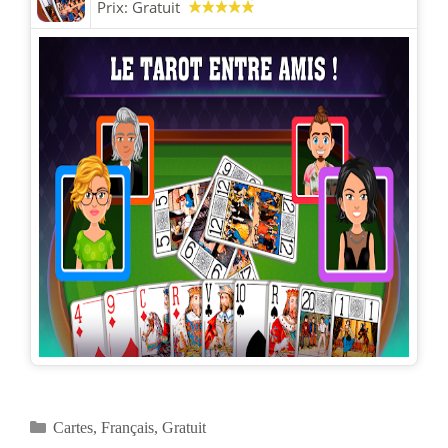
Prix:
Gratuit
Catégories
Cartes
,
Français
,
Gratuit