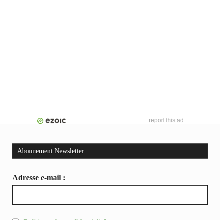
report this ad
Abonnement Newsletter
Adresse e-mail :