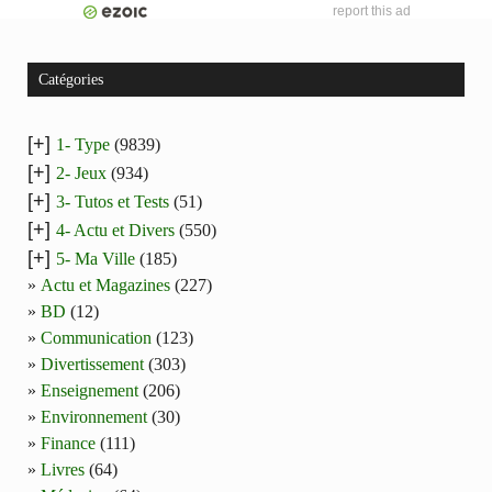
report this ad
Catégories
[+]
1- Type
(9839)
[+]
2- Jeux
(934)
[+]
3- Tutos et Tests
(51)
[+]
4- Actu et Divers
(550)
[+]
5- Ma Ville
(185)
Actu et Magazines
(227)
BD
(12)
Communication
(123)
Divertissement
(303)
Enseignement
(206)
Environnement
(30)
Finance
(111)
Livres
(64)