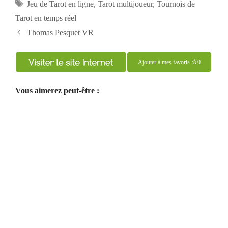
Étiquettes
Jeu de Tarot en ligne
,
Tarot multijoueur
,
Tournois de
Tarot en temps réel
Navigation
Thomas Pesquet VR
des
articles
Ajouter à mes favoris
0
Vous aimerez peut-être :