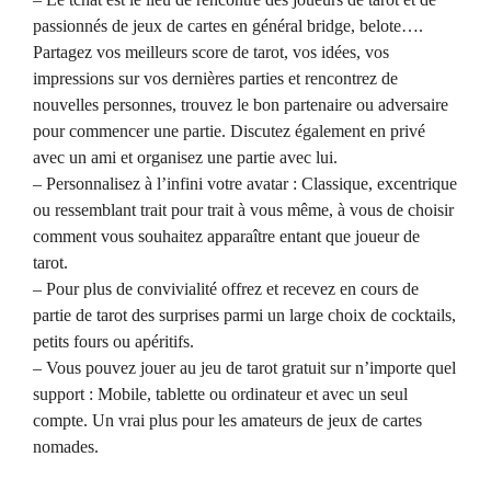
passionnés de jeux de cartes en général bridge, belote….
Partagez vos meilleurs score de tarot, vos idées, vos
impressions sur vos dernières parties et rencontrez de
nouvelles personnes, trouvez le bon partenaire ou adversaire
pour commencer une partie. Discutez également en privé
avec un ami et organisez une partie avec lui.
– Personnalisez à l’infini votre avatar : Classique, excentrique
ou ressemblant trait pour trait à vous même, à vous de choisir
comment vous souhaitez apparaître entant que joueur de
tarot.
– Pour plus de convivialité offrez et recevez en cours de
partie de tarot des surprises parmi un large choix de cocktails,
petits fours ou apéritifs.
– Vous pouvez jouer au jeu de tarot gratuit sur n’importe quel
support : Mobile, tablette ou ordinateur et avec un seul
compte. Un vrai plus pour les amateurs de jeux de cartes
nomades.