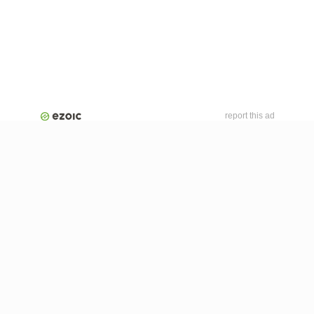
report this ad