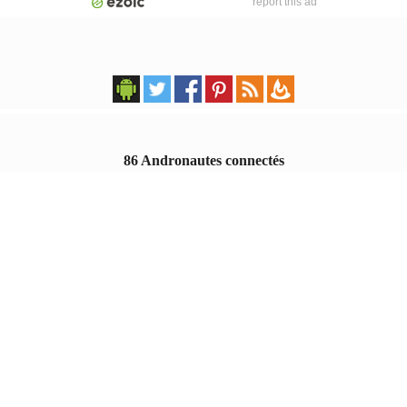
report this ad
86 Andronautes connectés