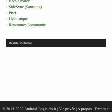
•
Bacs à marée
•
SideSync (Samsung)
•
Piwi+
•
I Moustique
•
Rencontres Astronomie
Réalité Virtuelle
© 2013-2022 Android-Logiciels.fr |
Vie privée
|
A propos
|
Termes et