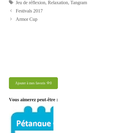
Étiquettes
Jeu de réflexion
,
Relaxation
,
Tangram
Navigation
Festivals 2017
des
Armor Cup
articles
Ajouter à mes favoris
0
Vous aimerez peut-être :