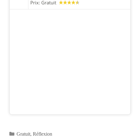
Prix:
Gratuit
Catégories
Gratuit
,
Réflexion