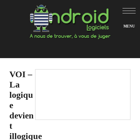
Aller
au
contenu
VOI –
La
logiqu
e
devien
t
illogique