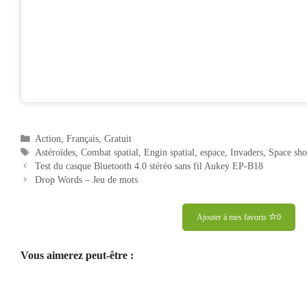
Catégories
Action
,
Français
,
Gratuit
Étiquettes
Astéroïdes
,
Combat spatial
,
Engin spatial
,
espace
,
Invaders
,
Space sho
Navigation
Test du casque Bluetooth 4.0 stéréo sans fil Aukey EP-B18
des
Drop Words – Jeu de mots
articles
Ajouter à mes favoris
0
Vous aimerez peut-être :