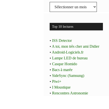
Archives
Top 10 lectures
•
ISS Detector
•
A toi, mon très cher ami Didier
•
Android-Logiciels.fr
•
Lampe LED de bureau
•
Casque Homido
•
Bacs à marée
•
SideSync (Samsung)
•
Piwi+
•
I Moustique
•
Rencontres Astronomie