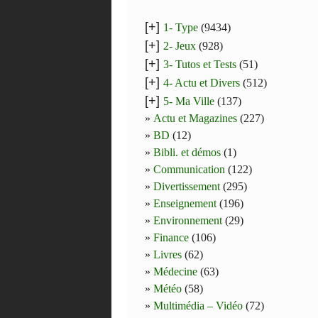
[+]
1- Type
(9434)
[+]
2- Jeux
(928)
[+]
3- Tutos et Tests
(51)
[+]
4- Actu et Divers
(512)
[+]
5- Ma Ville
(137)
Actu et Magazines
(227)
BD
(12)
Bibli. et démos
(1)
Communication
(122)
Divertissement
(295)
Enseignement
(196)
Environnement
(29)
Finance
(106)
Livres
(62)
Médecine
(63)
Météo
(58)
Multimédia – Vidéo
(72)