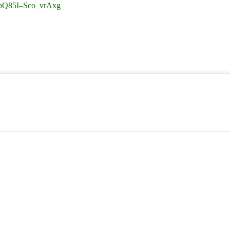
8bQ85I–Sco_vrAxg