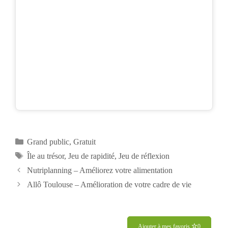
Catégories
Grand public
,
Gratuit
Étiquettes
Île au trésor
,
Jeu de rapidité
,
Jeu de réflexion
Nutriplanning – Améliorez votre alimentation
Allô Toulouse – Amélioration de votre cadre de vie
Ajouter à mes favoris
0