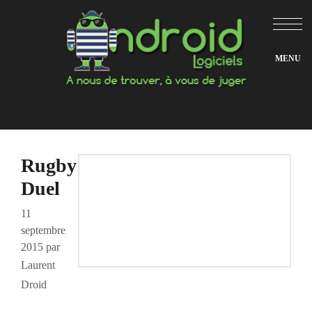
Aller
au
contenu
Rugby
Duel
11
septembre
2015
par
Laurent
Droid