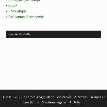
•
Piwi+
•
I Moustique
•
Rencontres Astronomie
Réalité Virtuelle
© 2013-2022 Android-Logiciels.fr |
Vie privée
|
A propos
|
Termes et
Conditions
|
Mentions légales
|
A Didier...