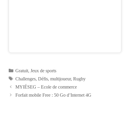
Catégories
Gratuit
,
Jeux de sports
Étiquettes
Challenges
,
Défis
,
multijoueur
,
Rugby
Navigation
MYIÉSEG – Ecole de commerce
des
Forfait mobile Free : 50 Go d’Internet 4G
articles