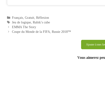
Catégories
Français
,
Gratuit
,
Réflexion
Étiquettes
Jeu de logique
,
Rubik’s cube
Navigation
EMMA The Story
des
Coupe du Monde de la FIFA, Russie 2018™
articles
Ajouter à mes fa
Vous aimerez peut