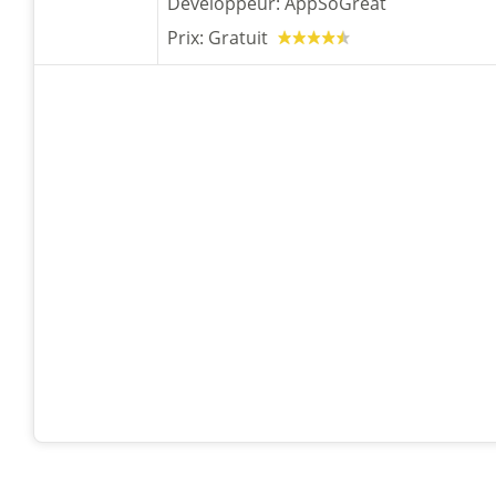
Développeur:
AppSoGreat
Prix:
Gratuit