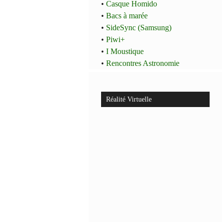
•
Casque Homido
•
Bacs à marée
•
SideSync (Samsung)
•
Piwi+
•
I Moustique
•
Rencontres Astronomie
Réalité Virtuelle