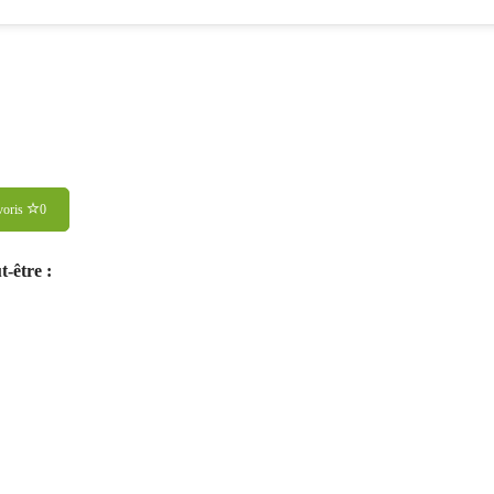
voris
0
-être :