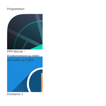
Programmez!
PPP WizLite –
Positionnement au mètre
près grâce au CNES
Puissance J