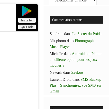
Installer
Commentaires récents
QR-Code
Sandrine
dans
Le Secret du Poids
édit phono
dans
Phonograph
Music Player
Michelle
dans
Android ou iPhone
: meilleure option pour les jeux
mobiles ?
Nawash
dans
Zeekoo
Laurent Droid
dans
SMS Backup
Plus – Synchronisez vos SMS sur
Gmail