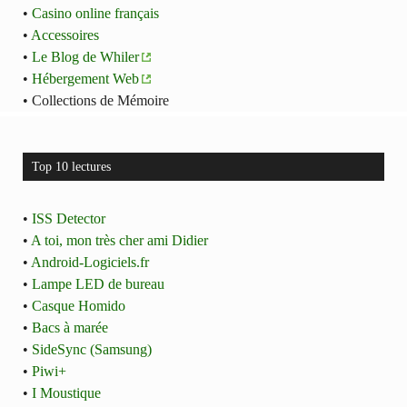
•
Casino online français
•
Accessoires
•
Le Blog de Whiler
•
Hébergement Web
• Collections de Mémoire
Top 10 lectures
•
ISS Detector
•
A toi, mon très cher ami Didier
•
Android-Logiciels.fr
•
Lampe LED de bureau
•
Casque Homido
•
Bacs à marée
•
SideSync (Samsung)
•
Piwi+
•
I Moustique