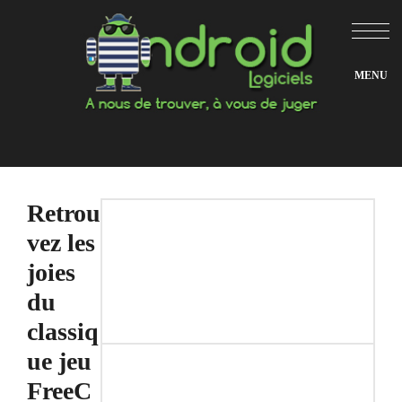
Aller
au
contenu
Retrou
vez les
joies
du
classiq
ue jeu
FreeC