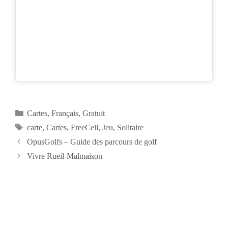
Catégories
Cartes
,
Français
,
Gratuit
Étiquettes
carte
,
Cartes
,
FreeCell
,
Jeu
,
Solitaire
Navigation
OpusGolfs – Guide des parcours de golf
des
Vivre Rueil-Malmaison
articles