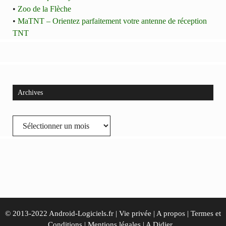
•
Zoo de la Flèche
•
MaTNT – Orientez parfaitement votre antenne de réception
TNT
Archives
Archives
© 2013-2022 Android-Logiciels.fr |
Vie privée
|
A propos
|
Termes et
Conditions
|
Mentions légales
|
A Didier...