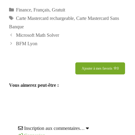
Catégories
Finance
,
Français
,
Gratuit
Étiquettes
Carte Mastercard rechargeable
,
Carte Mastercard Sans
Banque
Microsoft Math Solver
BFM Lyon
Ajouter à mes favoris
0
Vous aimerez peut-être :
Inscription aux commentaires…