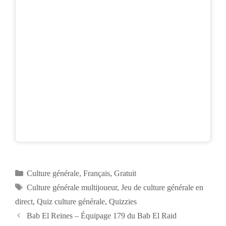
Catégories
Culture générale
,
Français
,
Gratuit
Étiquettes
Culture générale multijoueur
,
Jeu de culture générale en
direct
,
Quiz culture générale
,
Quizzies
Navigation
Bab El Reines – Équipage 179 du Bab El Raid