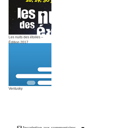
Les nuits des étoiles –
Édition 2017
Ventusky
Inscription aux commentaires…