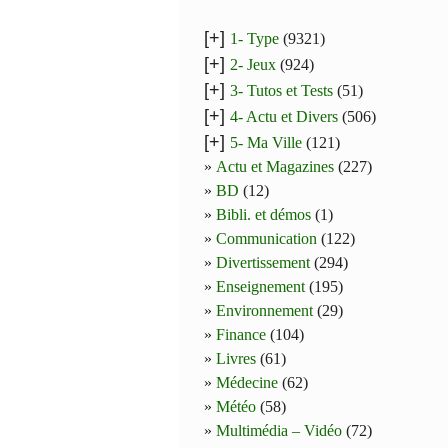
[+]
1- Type
(9321)
[+]
2- Jeux
(924)
[+]
3- Tutos et Tests
(51)
[+]
4- Actu et Divers
(506)
[+]
5- Ma Ville
(121)
Actu et Magazines
(227)
BD
(12)
Bibli. et démos
(1)
Communication
(122)
Divertissement
(294)
Enseignement
(195)
Environnement
(29)
Finance
(104)
Livres
(61)
Médecine
(62)
Météo
(58)
Multimédia – Vidéo
(72)