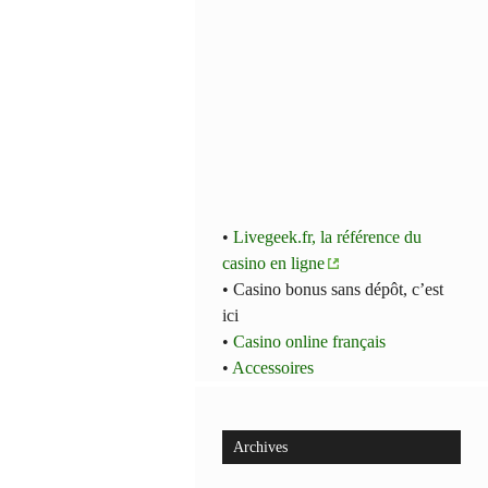
•
Livegeek.fr, la référence du
casino en ligne
• Casino bonus sans dépôt, c’est
ici
•
Casino online français
•
Accessoires
Archives