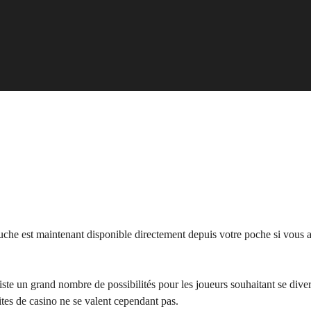
ouche est maintenant disponible directement depuis votre poche si vous 
e un grand nombre de possibilités pour les joueurs souhaitant se diver
sites de casino ne se valent cependant pas.