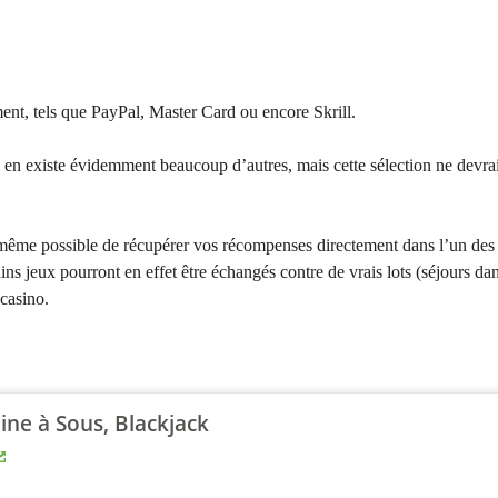
ent, tels que PayPal, Master Card ou encore Skrill.
l en existe évidemment beaucoup d’autres, mais cette sélection ne devra
t même possible de récupérer vos récompenses directement dans l’un des
s jeux pourront en effet être échangés contre de vrais lots (séjours dan
 casino.
ne à Sous, Blackjack