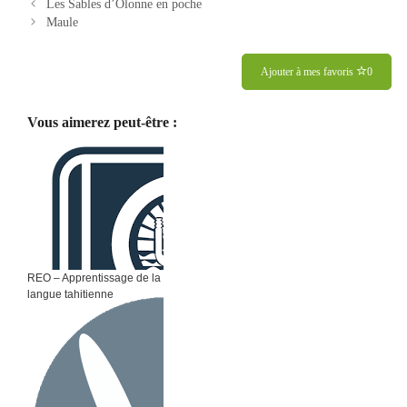
Navigation
Les Sables d’Olonne en poche
des
Maule
articles
Ajouter à mes favoris
0
Vous aimerez peut-être :
REO – Apprentissage de la
langue tahitienne