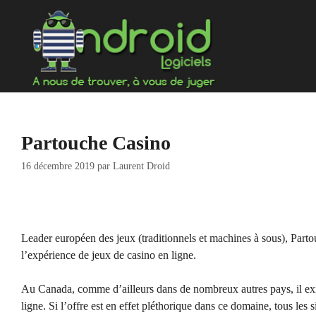
Aller
au
contenu
Partouche Casino
16 décembre 2019
par
Laurent Droid
Leader européen des jeux (traditionnels et machines à sous), Part
l’expérience de jeux de casino en ligne.
Au Canada, comme d’ailleurs dans de nombreux autres pays, il exist
ligne. Si l’offre est en effet pléthorique dans ce domaine, tous les 