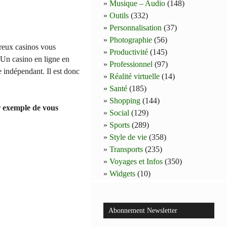
Musique – Audio
(148)
Outils
(332)
Personnalisation
(37)
Photographie
(56)
breux casinos vous
Productivité
(145)
. Un casino en ligne en
Professionnel
(97)
e indépendant. Il est donc
Réalité virtuelle
(14)
Santé
(185)
Shopping
(144)
ar exemple de vous
Social
(129)
Sports
(289)
Style de vie
(358)
Transports
(235)
Voyages et Infos
(350)
Widgets
(10)
Abonnement Newsletter