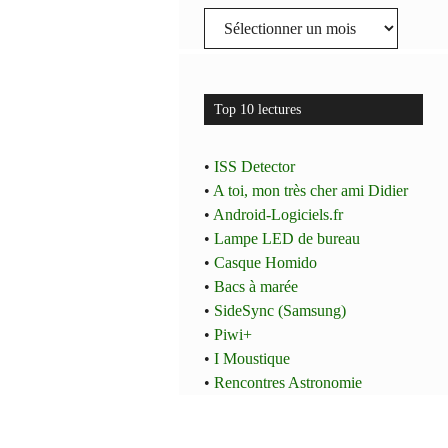
Archives
Top 10 lectures
•
ISS Detector
•
A toi, mon très cher ami Didier
•
Android-Logiciels.fr
•
Lampe LED de bureau
•
Casque Homido
•
Bacs à marée
•
SideSync (Samsung)
•
Piwi+
•
I Moustique
•
Rencontres Astronomie