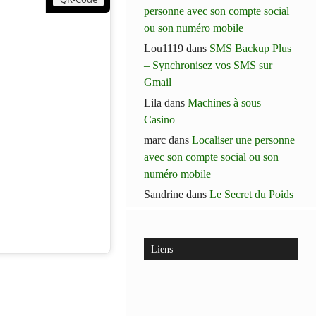
personne avec son compte social
ou son numéro mobile
Lou1119
dans
SMS Backup Plus
– Synchronisez vos SMS sur
Gmail
Lila
dans
Machines à sous –
Casino
marc
dans
Localiser une personne
avec son compte social ou son
numéro mobile
Sandrine
dans
Le Secret du Poids
Liens