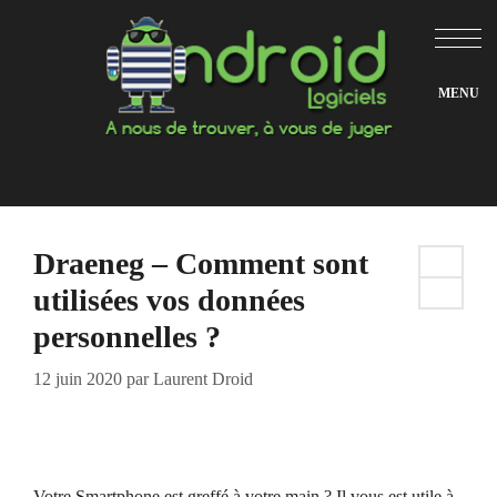
Aller
au
contenu
Draeneg – Comment sont
utilisées vos données
personnelles ?
12 juin 2020
par
Laurent Droid
Votre Smartphone est greffé à votre main ? Il vous est utile à