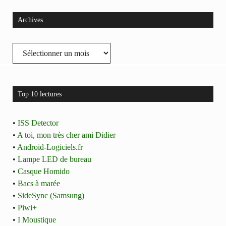
Archives
Archives
Top 10 lectures
•
ISS Detector
•
A toi, mon très cher ami Didier
•
Android-Logiciels.fr
•
Lampe LED de bureau
•
Casque Homido
•
Bacs à marée
•
SideSync (Samsung)
•
Piwi+
•
I Moustique