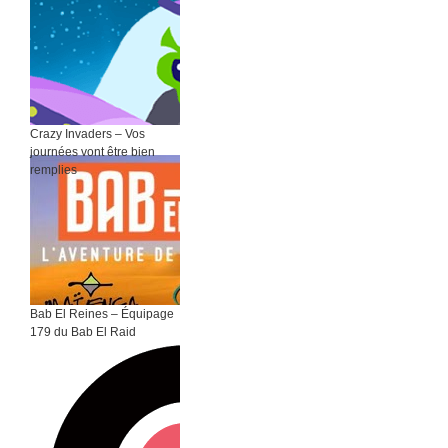
Crazy Invaders – Vos
journées vont être bien
remplies
Bab El Reines – Équipage
179 du Bab El Raid