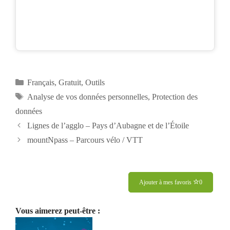
Catégories
Français
,
Gratuit
,
Outils
Étiquettes
Analyse de vos données personnelles
,
Protection des
données
Navigation
Lignes de l’agglo – Pays d’Aubagne et de l’Étoile
des
mountNpass – Parcours vélo / VTT
articles
Ajouter à mes favoris
0
Vous aimerez peut-être :