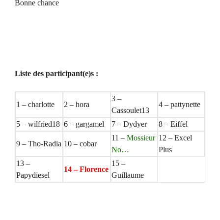
Bonne chance
Liste des participant(e)s :
3 –
1 – charlotte
2 – hora
4 – pattynette
Cassoulet13
5 – wilfried18
6 – gargamel
7 – Dydyer
8 – Eiffel
11 –
Mossieur
12 – Excel
9 – Tho-Radia
10 – cobar
No…
Plus
13 –
15 –
14 – Florence
Papydiesel
Guillaume