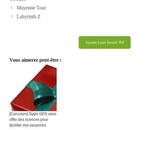
Navigation
Mayenne Tour
des
Labyrinth Z
articles
Ajouter à mes favoris
0
Vous aimerez peut-être :
[Concours] Sygic GPS vous
offre des licences pour
faciliter vos vacances