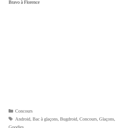
Bravo à Florence
Catégories
Concours
Étiquettes
Android
,
Bac à glaçons
,
Bugdroid
,
Concours
,
Glaçons
,
Goodies