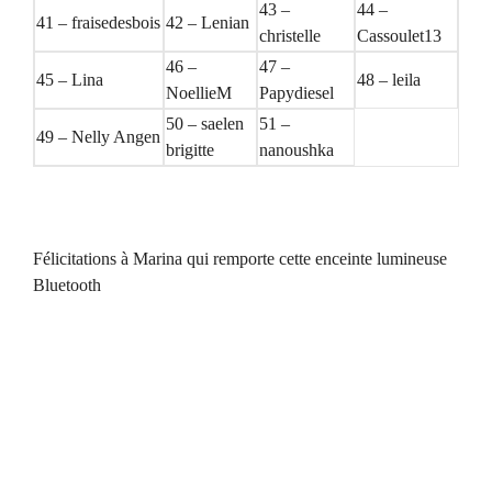
43 –
44 –
41 – fraisedesbois
42 – Lenian
christelle
Cassoulet13
46 –
47 –
45 – Lina
48 – leila
NoellieM
Papydiesel
50 – saelen
51 –
49 – Nelly Angen
brigitte
nanoushka
Félicitations à Marina qui remporte cette enceinte lumineuse
Bluetooth