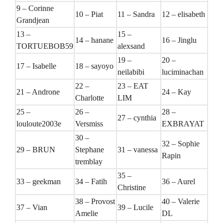
9 – Corinne
10 – Piat
11 – Sandra
12 – elisabeth
Grandjean
13 –
15 –
14 – hanane
16 – Jinglu
TORTUEBOB59
alexsand
19 –
20 –
17 – Isabelle
18 – sayoyo
neilabibi
luciminachan
22 –
23 – EAT
21 – Androne
24 – Kay
Charlotte
LIM
25 –
26 –
28 –
27 – cynthia
louloute2003e
Versmiss
EXBRAYAT
30 –
32 – Sophie
29 – BRUN
Stephane
31 – vanessa
Rapin
tremblay
35 –
33 – geekman
34 – Fatih
36 – Aurel
Christine
38 – Provost
40 – Valerie
37 – Vian
39 – Lucile
Amelie
DL