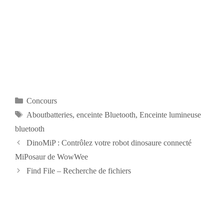
Catégories
Concours
Étiquettes
Aboutbatteries
,
enceinte Bluetooth
,
Enceinte lumineuse
bluetooth
Navigation
DinoMiP : Contrôlez votre robot dinosaure connecté
des
MiPosaur de WowWee
articles
Find File – Recherche de fichiers