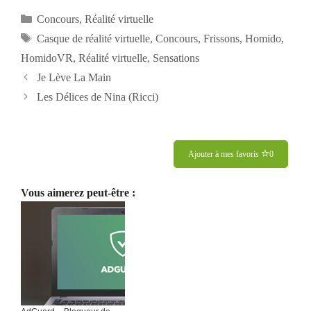
Catégories
Concours
,
Réalité virtuelle
Étiquettes
Casque de réalité virtuelle
,
Concours
,
Frissons
,
Homido
,
HomidoVR
,
Réalité virtuelle
,
Sensations
Navigation
Je Lève La Main
des
Les Délices de Nina (Ricci)
articles
Ajouter à mes favoris
0
Vous aimerez peut-être :