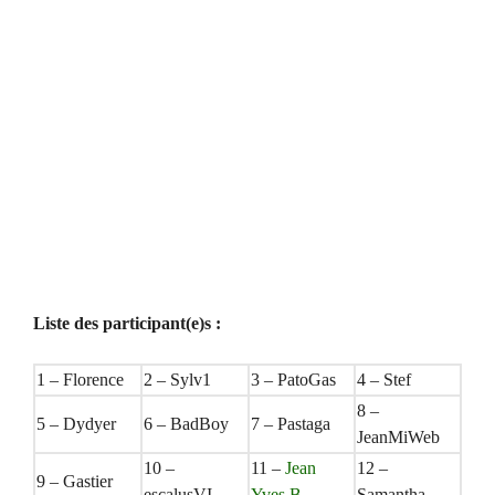
Liste des participant(e)s :
1 – Florence
2 – Sylv1
3 – PatoGas
4 – Stef
8 –
5 – Dydyer
6 – BadBoy
7 – Pastaga
JeanMiWeb
10 –
11 –
Jean
12 –
9 – Gastier
escalusVI
Yves B…
Samantha