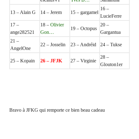
16 –
13 – Alain G
14 – Jerem
15 – gargamel
LucieFerre
17 –
18 –
Olivier
20 –
19 – Octopus
ange282521
Gon…
Gargantua
21 –
22 – Josselin
23 – Andréid
24 – Tukse
AngelOne
28 –
25 – Kopain
26 – JFJK
27 – Virginie
Glouton1er
Bravo à JFKG qui remporte ce bien beau cadeau