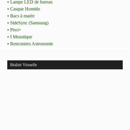
•
Lampe LED de bureau
•
Casque Homido
•
Bacs à marée
•
SideSync (Samsung)
•
Piwi+
•
I Moustique
•
Rencontres Astronomie
Réalité Virtuelle