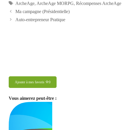
Étiquettes
ArcheAge
,
ArcheAge MORPG
,
Récompenses ArcheAge
Navigation
Ma campagne (Présidentielle)
des
Auto-entrepreneur Pratique
articles
Ajouter à mes favoris
0
Vous aimerez peut-être :