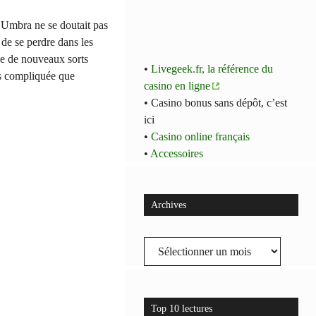
, Umbra ne se doutait pas
t de se perdre dans les
he de nouveaux sorts
•
Livegeek.fr, la référence du
us compliquée que
casino en ligne
• Casino bonus sans dépôt, c’est
ici
•
Casino online français
•
Accessoires
Archives
Archives
Top 10 lectures