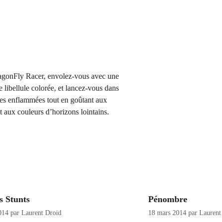
gonFly Racer, envolez-vous avec une
te libellule colorée, et lancez-vous dans
es enflammées tout en goûtant aux
et aux couleurs d’horizons lointains.
s Stunts
Pénombre
014
par
Laurent Droid
18 mars 2014
par
Laurent