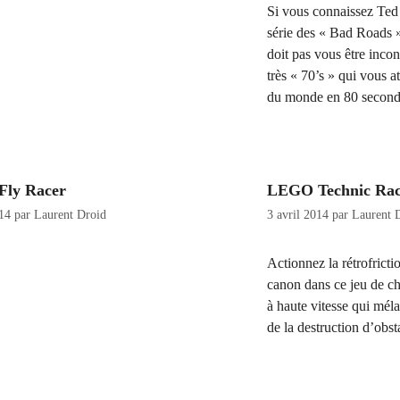
Si vous connaissez Ted 
série des « Bad Roads »
doit pas vous être incon
très « 70’s » qui vous at
du monde en 80 second
Fly Racer
LEGO Technic Ra
014
par
Laurent Droid
3 avril 2014
par
Laurent 
Actionnez la rétrofricti
canon dans ce jeu de ch
à haute vitesse qui mél
de la destruction d’obst