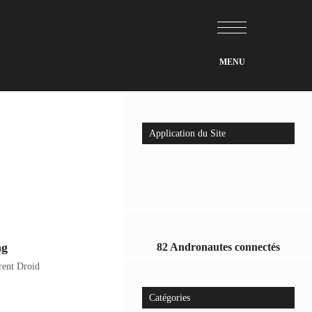
Application du Site
ng
82 Andronautes connectés
rent Droid
Catégories