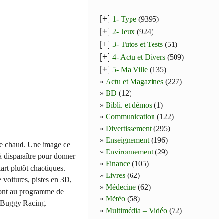
[+]
1- Type
(9395)
[+]
2- Jeux
(924)
[+]
3- Tutos et Tests
(51)
[+]
4- Actu et Divers
(509)
[+]
5- Ma Ville
(135)
Actu et Magazines
(227)
BD
(12)
Bibli. et démos
(1)
Communication
(122)
Divertissement
(295)
Enseignement
(196)
able chaud. Une image de
Environnement
(29)
à disparaître pour donner
Finance
(105)
art plutôt chaotiques.
Livres
(62)
 voitures, pistes en 3D,
Médecine
(62)
 sont au programme de
Météo
(58)
e Buggy Racing.
Multimédia – Vidéo
(72)