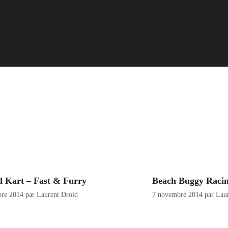
d Kart – Fast & Furry
Beach Buggy Raci
bre 2014
par
Laurent Droid
7 novembre 2014
par
Lau