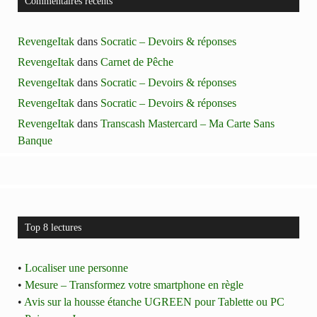
Commentaires récents
RevengeItak
dans
Socratic – Devoirs & réponses
RevengeItak
dans
Carnet de Pêche
RevengeItak
dans
Socratic – Devoirs & réponses
RevengeItak
dans
Socratic – Devoirs & réponses
RevengeItak
dans
Transcash Mastercard – Ma Carte Sans
Banque
Top 8 lectures
•
Localiser une personne
•
Mesure – Transformez votre smartphone en règle
•
Avis sur la housse étanche UGREEN pour Tablette ou PC