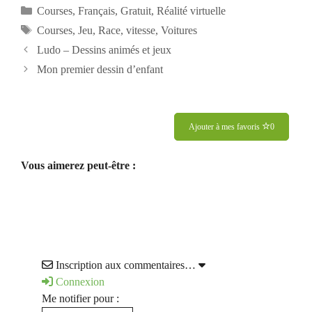
Catégories
Courses
,
Français
,
Gratuit
,
Réalité virtuelle
Étiquettes
Courses
,
Jeu
,
Race
,
vitesse
,
Voitures
Ludo – Dessins animés et jeux
Mon premier dessin d’enfant
Ajouter à mes favoris
0
Vous aimerez peut-être :
Inscription aux commentaires…
Connexion
Me notifier pour :