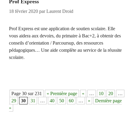
Prof Express
18 février 2020
par
Laurent Droid
Prof Express est une application de soutien scolaire. Elle
vous aidera aux devoirs, du primaire à Bac+2, à obtenir des
conseils d’orientation / Parcoursup, des ressources
pédagogiques… Une aide complète au service de la réussite
scolaire.
Navigation
Page 30 sur 231
« Première page
«
…
10
20
…
des
29
30
31
…
40
50
60
…
»
Dernière page
articles
»