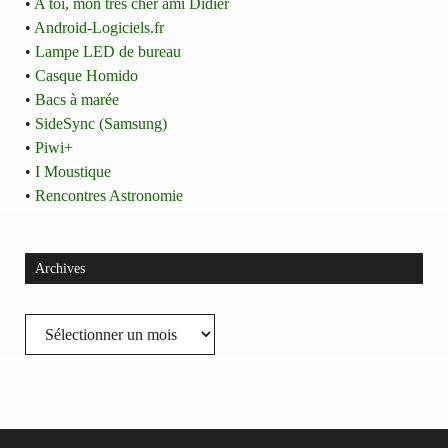
•
A toi, mon très cher ami Didier
•
Android-Logiciels.fr
•
Lampe LED de bureau
•
Casque Homido
•
Bacs à marée
•
SideSync (Samsung)
•
Piwi+
•
I Moustique
•
Rencontres Astronomie
Archives
Archives