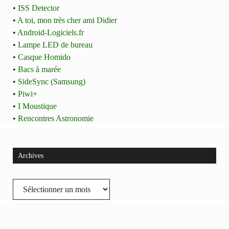
•
ISS Detector
•
A toi, mon très cher ami Didier
•
Android-Logiciels.fr
•
Lampe LED de bureau
•
Casque Homido
•
Bacs à marée
•
SideSync (Samsung)
•
Piwi+
•
I Moustique
•
Rencontres Astronomie
Archives
Archives