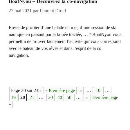
BoatNyou – Découvrez la co-navigation
27 mai 2021
par
Laurent Droid
Envie de profiter d’une balade en mer, d’une session de ski
nautique en passant par la bouée tractée, … ? BoatNyou vous
permettra de trouver facilement l’activité qui vous correspond
avec le bateau de vos rêves et dans l’esprit de la co-
navigation.
Navigation
Page 20 sur 235
« Première page
«
…
10
…
des
19
20
21
…
30
40
50
…
»
Dernière page
articles
»