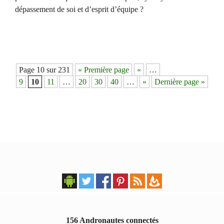
dépassement de soi et d’esprit d’équipe ?
Navigation
Page 10 sur 231
« Première page
«
…
des
9
10
11
…
20
30
40
…
»
Dernière page »
articles
156 Andronautes connectés