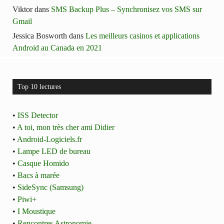
Viktor
dans
SMS Backup Plus – Synchronisez vos SMS sur
Gmail
Jessica Bosworth
dans
Les meilleurs casinos et applications
Android au Canada en 2021
Top 10 lectures
•
ISS Detector
•
A toi, mon très cher ami Didier
•
Android-Logiciels.fr
•
Lampe LED de bureau
•
Casque Homido
•
Bacs à marée
•
SideSync (Samsung)
•
Piwi+
•
I Moustique
•
Rencontres Astronomie