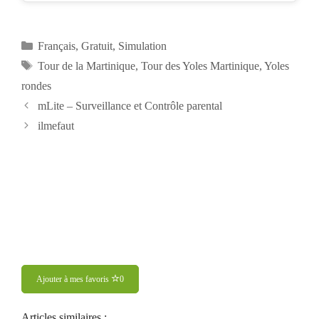
Catégories
Français
,
Gratuit
,
Simulation
Étiquettes
Tour de la Martinique
,
Tour des Yoles Martinique
,
Yoles
rondes
Navigation
mLite – Surveillance et Contrôle parental
des
ilmefaut
articles
Ajouter à mes favoris
0
Articles similaires :