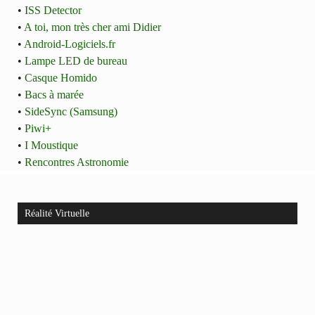
•
ISS Detector
•
A toi, mon très cher ami Didier
•
Android-Logiciels.fr
•
Lampe LED de bureau
•
Casque Homido
•
Bacs à marée
•
SideSync (Samsung)
•
Piwi+
•
I Moustique
•
Rencontres Astronomie
Réalité Virtuelle