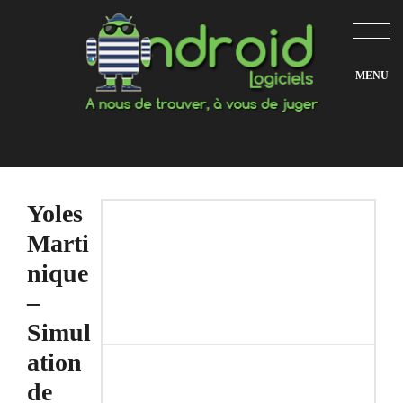
Aller
au
contenu
Yoles
Marti
nique
–
Simul
ation
de