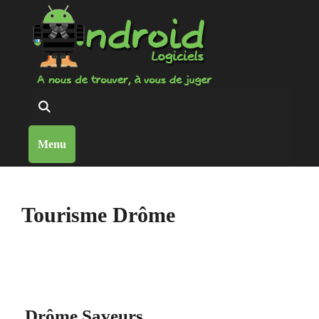
Aller
au
contenu
Reche
Menu
Tourisme Drôme
Drôme Saveurs