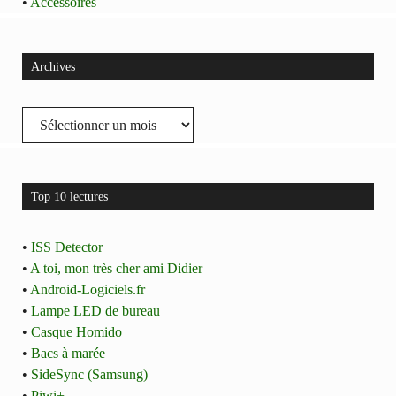
•
Accessoires
Archives
Archives
Top 10 lectures
•
ISS Detector
•
A toi, mon très cher ami Didier
•
Android-Logiciels.fr
•
Lampe LED de bureau
•
Casque Homido
•
Bacs à marée
•
SideSync (Samsung)
•
Piwi+