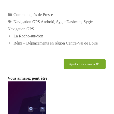
Catégories
Communiqués de Presse
Étiquettes
Navigation GPS Android
,
Sygic Dashcam
,
Sygic
Navigation GPS
Navigation
La Roche-sur-Yon
des
Rémi – Déplacements en région Centre-Val de Loire
articles
Ajouter à mes favoris
0
Vous aimerez peut-être :