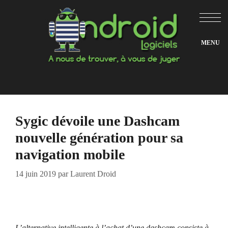
Aller
au
contenu
Sygic dévoile une Dashcam
nouvelle génération pour sa
navigation mobile
14 juin 2019
par
Laurent Droid
L’alternative intelligente à l’achat d’une dashcam consiste à