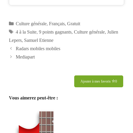
Catégories
Culture générale
,
Français
,
Gratuit
Étiquettes
4 à la Suite
,
9 points gagnants
,
Culture générale
,
Julien
Lepers
,
Samuel Etienne
Navigation
Radars mobiles mobiles
des
Mediapart
articles
Ajouter à mes favoris
0
Vous aimerez peut-être :