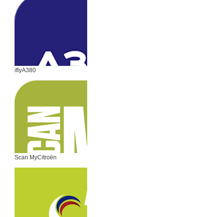
iflyA380
Scan MyCitroën