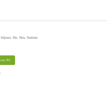
,
Séjours
,
Ski
,
Skis
,
Stations
voris
0
: