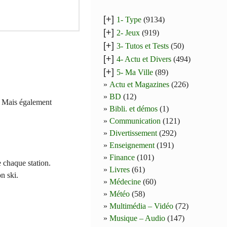
[+]
1- Type
(9134)
[+]
2- Jeux
(919)
[+]
3- Tutos et Tests
(50)
[+]
4- Actu et Divers
(494)
[+]
5- Ma Ville
(89)
Actu et Magazines
(226)
BD
(12)
e. Mais également
Bibli. et démos
(1)
Communication
(121)
Divertissement
(292)
Enseignement
(191)
Finance
(101)
e chaque station.
Livres
(61)
n ski.
Médecine
(60)
Météo
(58)
Multimédia – Vidéo
(72)
Musique – Audio
(147)