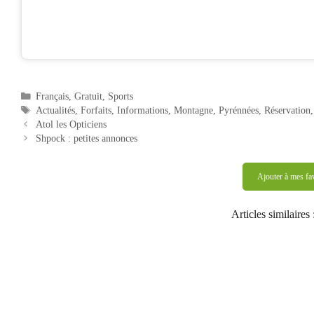
Catégories
Français
,
Gratuit
,
Sports
Étiquettes
Actualités
,
Forfaits
,
Informations
,
Montagne
,
Pyrénnées
,
Réservation
Navigation
Atol les Opticiens
des
Shpock : petites annonces
articles
Ajouter à mes fa
Articles similaires 