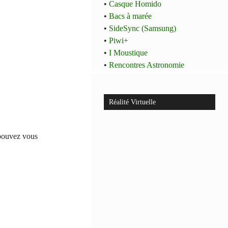
•
Casque Homido
•
Bacs à marée
•
SideSync (Samsung)
•
Piwi+
•
I Moustique
•
Rencontres Astronomie
Réalité Virtuelle
 pouvez vous